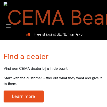
Overslaan naar inhoud
Free shipping BE/NL from €75
Find a dealer
Vind een CEMA dealer bij u in de buurt.
Start with the customer – find out what they want and give it
to them.
Learn more