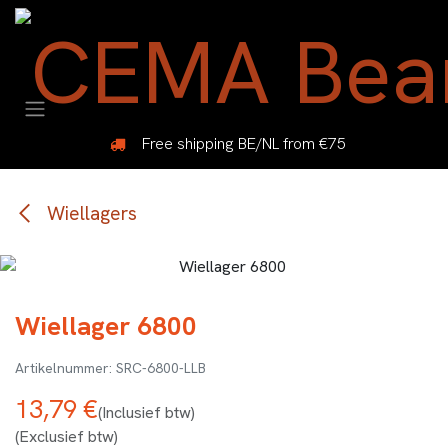
Overslaan naar inhoud
Free shipping BE/NL from €75
Wiellagers
Wiellager 6800
SRC-6800-LLB
13,79
€
(Inclusief btw)
(Exclusief btw)