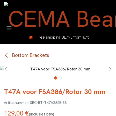
Overslaan naar inhoud
Free shipping BE/NL from €75
Bottom Brackets
T47A voor FSA386/Rotor 30 mm
SRC-BT-T47A386B-SS
129,00
€
(Inclusief btw)