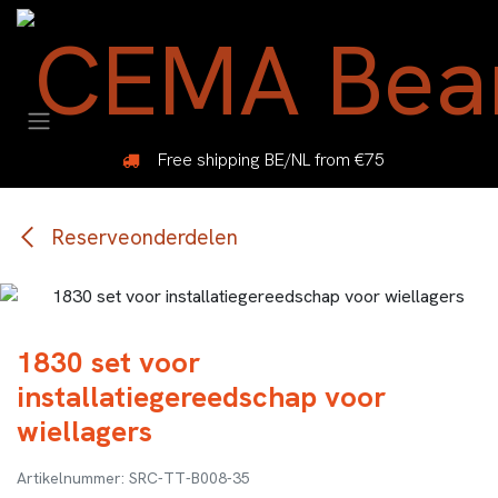
Overslaan naar inhoud
Free shipping BE/NL from €75
Reserveonderdelen
1830 set voor
installatiegereedschap voor
wiellagers
SRC-TT-B008-35