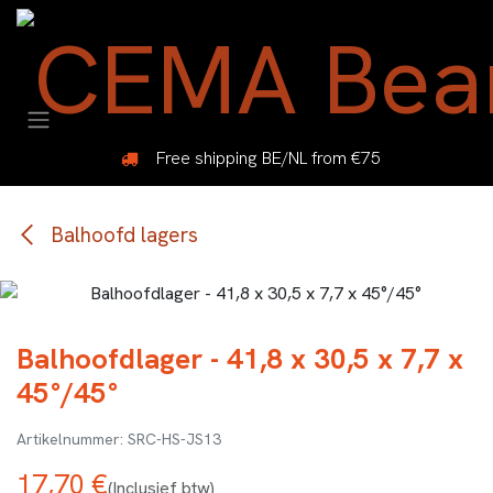
Overslaan naar inhoud
Free shipping BE/NL from €75
Balhoofd lagers
Balhoofdlager - 41,8 x 30,5 x 7,7 x
45°/45°
SRC-HS-JS13
17,70
€
(Inclusief btw)