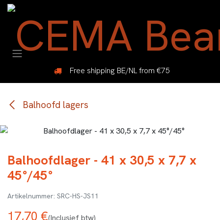
Overslaan naar inhoud
Free shipping BE/NL from €75
Balhoofd lagers
Balhoofdlager - 41 x 30,5 x 7,7 x
45°/45°
SRC-HS-JS11
17,70
€
(Inclusief btw)