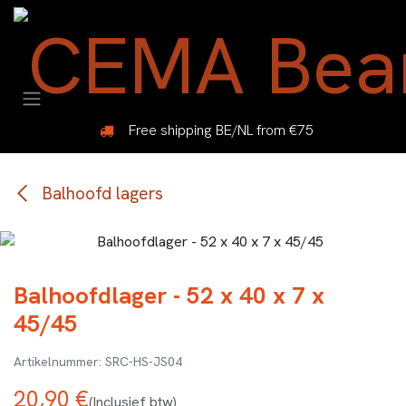
Overslaan naar inhoud
Free shipping BE/NL from €75
Balhoofd lagers
Balhoofdlager - 52 x 40 x 7 x
45/45
SRC-HS-JS04
20,90
€
(Inclusief btw)