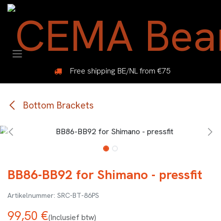
Overslaan naar inhoud
Free shipping BE/NL from €75
Bottom Brackets
BB86-BB92 for Shimano - pressfit
SRC-BT-86PS
99,50
€
(Inclusief btw)