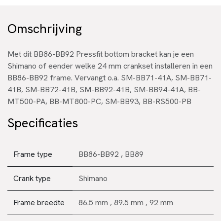
Omschrijving
Met dit BB86-BB92 Pressfit bottom bracket kan je een
Shimano of eender welke 24 mm crankset installeren in een
BB86-BB92 frame. Vervangt o.a. SM-BB71-41A, SM-BB71-
41B, SM-BB72-41B, SM-BB92-41B, SM-BB94-41A, BB-
MT500-PA, BB-MT800-PC, SM-BB93, BB-RS500-PB
Specificaties
Frame type
BB86-BB92
,
BB89
Crank type
Shimano
Frame breedte
86.5 mm
,
89.5 mm
,
92 mm