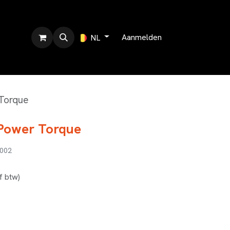
r ons
Aanmelden
NL
Torque
Power Torque
002
ef btw)