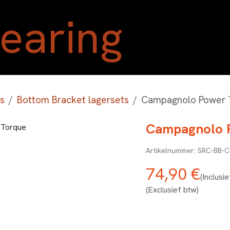
Home
Shop
Blog
Ove
s
Bottom Bracket lagersets
Campagnolo Power 
Campagnolo 
SRC-BB-C
74,90
€
(Inclusi
(Exclusief btw)