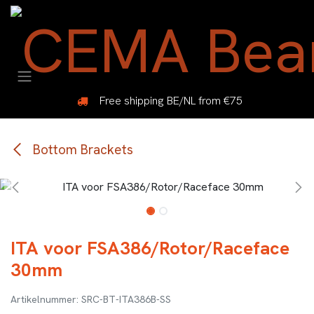
Overslaan naar inhoud
Free shipping BE/NL from €75
Bottom Brackets
ITA voor FSA386/Rotor/Raceface
30mm
SRC-BT-ITA386B-SS