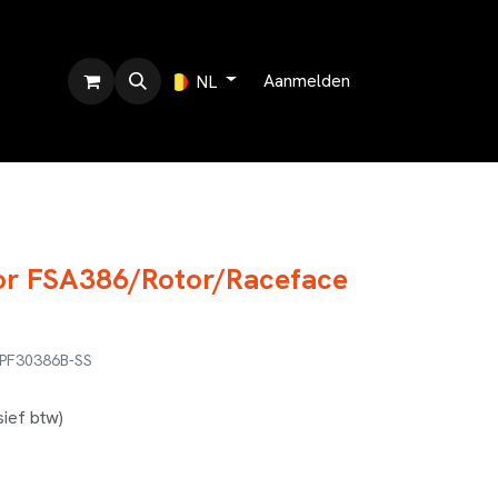
r ons
Aanmelden
NL
or FSA386/Rotor/Raceface
PF30386B-SS
sief btw)