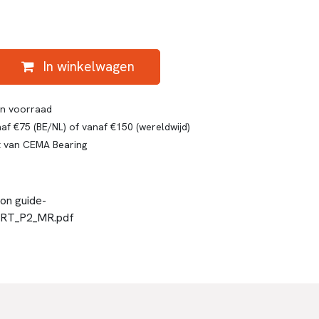
In winkelwagen
gen voorraad
af €75 (BE/NL) of vanaf €150 (wereldwijd)
t van CEMA Bearing
ion guide-
RT_P2_MR.pdf