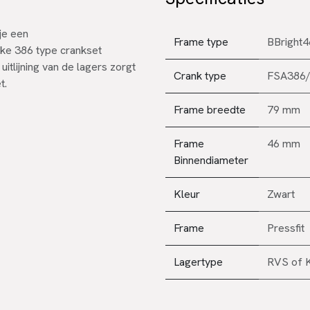
je een
Frame type
BBright4
e 386 type crankset
uitlijning van de lagers zorgt
Crank type
FSA386/
t.
Frame breedte
79 mm
Frame
46 mm
Binnendiameter
Kleur
Zwart
Frame
Pressfit
Lagertype
RVS
of