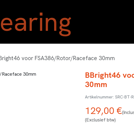
Home
Shop
Blog
Ove
Bright46 voor FSA386/Rotor/Raceface 30mm
BBright46 vo
30mm
SRC-BT-R
129,00
€
(Inclu
(Exclusief btw)