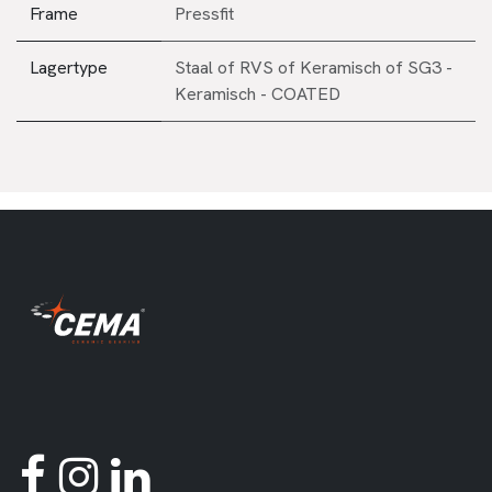
Frame
Pressfit
Lagertype
Staal
of
RVS
of
Keramisch
of
SG3 -
Keramisch - COATED