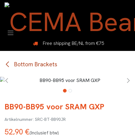
Overslaan naar inhoud
Free shipping BE/NL from €75
Bottom Brackets
BB90-BB95 voor SRAM GXP
SRC-BT-BB90JR
52,90
€
(Inclusief btw)