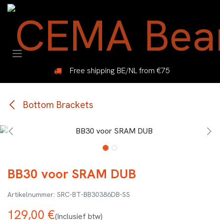
Overslaan naar inhoud
Free shipping BE/NL from €75
Bottom Brackets
BB30 voor SRAM DUB
SRC-BT-BB30386DB-SS
129,00
€
(Inclusief btw)