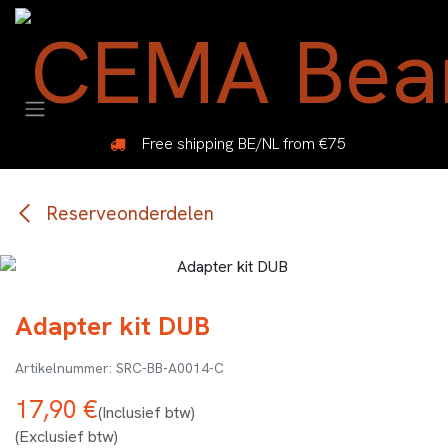
Overslaan naar inhoud
Free shipping BE/NL from €75
Reserveonderdelen
Adapter kit DUB
SRC-BB-A0014-C
17,90
€
(Inclusief btw)
(Exclusief btw)