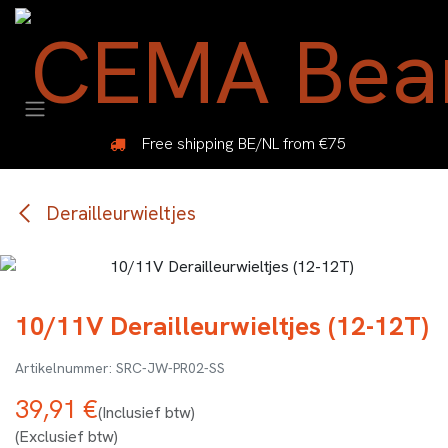
Overslaan naar inhoud
Free shipping BE/NL from €75
Derailleurwieltjes
10/11V Derailleurwieltjes (12-12T)
SRC-JW-PR02-SS
39,91
€
(Inclusief btw)
(Exclusief btw)