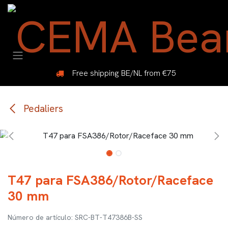
Ir al contenido
Free shipping BE/NL from €75
Pedaliers
T47 para FSA386/Rotor/Raceface
30 mm
SRC-BT-T47386B-SS