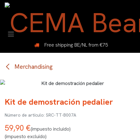
Ir al contenido
Free shipping BE/NL from €75
Merchandising
Kit de demostración pedalier
SRC-TT-B007A
59,90
€
(impuesto incluido)
(impuesto excluido)