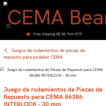
Ir al contenido
Free shipping BE/NL from €75
Juegos de rodamientos de piezas de
repuesto para pedalier CEMA
Juego de rodamientos de Piezas de
Repuesto para CEMA 86386
INTERLOCK - 30 mm